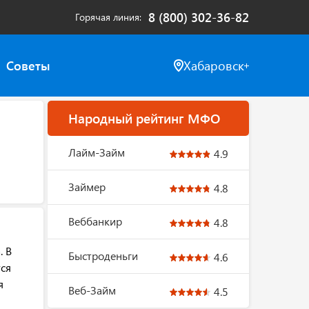
8 (800) 302-36-82
Горячая линия
Советы
Хабаровск
Народный рейтинг МФО
Лайм-Займ
4.9
Займер
4.8
Веббанкир
4.8
. В
Быстроденьги
4.6
ся
я
Веб-Займ
4.5