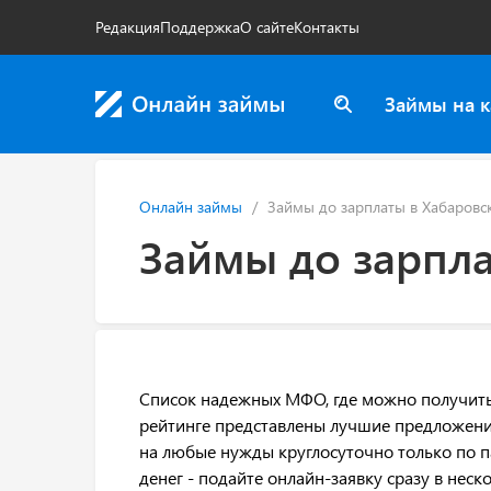
Редакция
Поддержка
О сайте
Контакты
Займы на к
Онлайн займы
Займы до зарплаты в Хабаровс
Займы до зарпла
Список надежных МФО, где можно получить 
рейтинге представлены лучшие предложен
на любые нужды круглосуточно только по п
денег - подайте онлайн-заявку сразу в неск