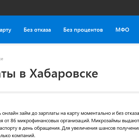
арту
Без отказа
Без процентов
МФО
ке
ты в Хабаровске
онлайн займ до зарплаты на карту моментально и без отказа
ия от 86 микрофинансовых организаций. Микрозаймы выдают
аспорту в день обращения. Для увеличения шансов получени
олько компаний.