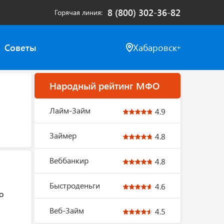
8 (800) 302-36-82
Горячая линия
Советы
Хабаровск
Народный рейтинг МФО
Лайм-Займ
4.9
Займер
4.8
Веббанкир
4.8
Быстроденьги
4.6
о
Веб-Займ
4.5